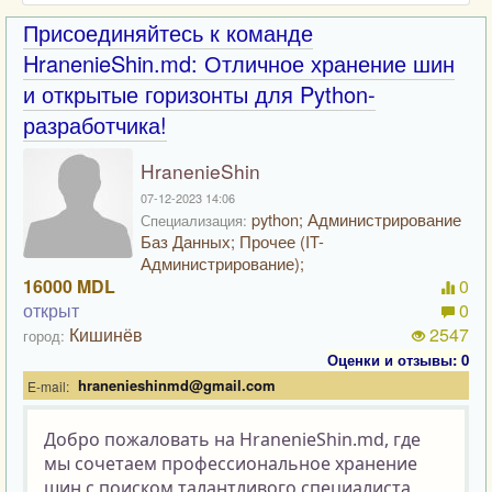
Присоединяйтесь к команде
HranenieShin.md: Отличное хранение шин
и открытые горизонты для Python-
разработчика!
HranenieShin
07-12-2023 14:06
python; Администрирование
Специализация:
Баз Данных; Прочее (IT-
Администрирование);
16000 MDL
0
открыт
0
Кишинёв
2547
город:
Оценки и отзывы: 0
hranenieshinmd@gmail.com
E-mail:
Добро пожаловать на HranenieShin.md, где 
мы сочетаем профессиональное хранение 
шин с поиском талантливого специалиста, 