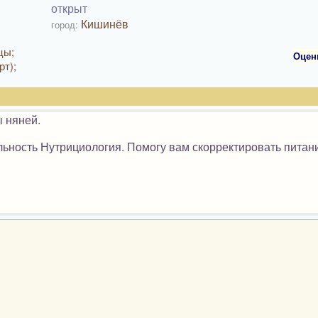
открыт
Кишинёв
город:
цы;
Оцен
рт);
ы няней.
ьность Нутрициология. Помогу вам скорректировать питани