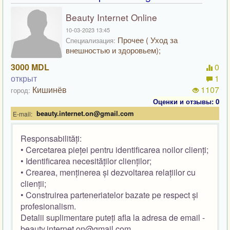
Beauty Internet Online
10-03-2023 13:45
Прочее ( Уход за
Специализация:
внешностью и здоровьем);
3000 MDL
0
открыт
1
Кишинёв
1107
город:
Оценки и отзывы: 0
beauty.internet.on@gmail.com
E-mail:
Responsabilități:
• Cercetarea pieței pentru identificarea noilor clienți;
• Identificarea necesităților clienților;
• Crearea, menținerea și dezvoltarea relațiilor cu
clienții;
• Construirea parteneriatelor bazate pe respect și
profesionalism.
Detalii suplimentare puteți afla la adresa de email -
beauty.internet.on@gmail.com