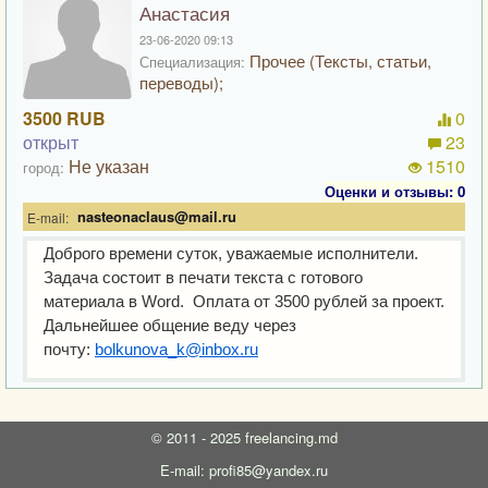
Анастасия
23-06-2020 09:13
Прочее (Тексты, статьи,
Специализация:
переводы);
3500 RUB
0
открыт
23
Не указан
1510
город:
Оценки и отзывы: 0
nasteonaclaus@mail.ru
E-mail:
Доброго времени суток, уважаемые исполнители.
Задача состоит в печати текста с готового
материала в Word. Оплата от 3500 рублей за проект.
Дальнейшее общение веду через
почту:
bolkunova_k@inbox.ru
©
2011 - 2025
freelancing.md
E-mail: profi85@yandex.ru