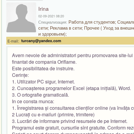
Irina
02-09-2021 08:20
Работа для студентов; Социа
Специализация:
сети; Реклама в сети; Прочее ( Уход за внеш
и здоровьем);
turcany@yandex.com
E-mail:
Avem nevoie de administratori pentru promovarea site-lui ș
finantat de compania Oriflame.
Este posibilitatea de instruire.
Cerințe:
1. Utilizator PC sigur, Internet.
2. Cunoașterea programelor Excel (etapa inițială), Word.
3. O ortografie gramaticală.
In ce consta munca:
1. Înregistrarea și consultarea clienților online (va învăța
2 Lucrați cu e-mailuri (primire, trimitere)
3. Lucrări de informare privind resursele de pe Internet.
Programul este gratuit, cursurile sînt gratuite. Conform re