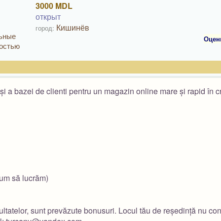
3000 MDL
открыт
Кишинёв
город:
льные
Оцен
ностью
i a bazei de clienti pentru un magazin online mare și rapid în c
 cum să lucrăm)
zultatelor, sunt prevăzute bonusuri. Locul tău de reședință nu co