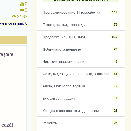
0
3
Программирование, IT-разработка
145
2163
ки и отзывы: 0
Тексты, статьи, переводы
72
Продвижение, SEO, SMM
265
IT-Администрирование
70
reștere
Чертежи, проектирование
8
Фото, видео, дизайн, графика, анимация
34
Audio, звук, голос, музыка
2
Бухгалтерия, аудит
6
Уход за внешностью и здоровьем
21
Ремонты
27
ntează!