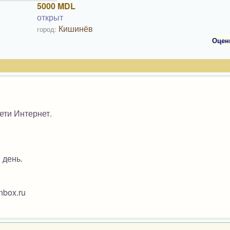
5000 MDL
открыт
Кишинёв
город:
Оцен
ети Интернет.
 день.
nbox.ru