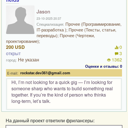
Jason
23-10-2025 20:37
Прочее (Программирование,
Специализация:
IT-разработка ); Прочее (Тексты, статьи,
переводы); Прочее (Чертежи,
проектирование);
200 USD
0
открыт
3
Не указан
1362
город:
Оценки и отзывы: 0
rockstar.dev361@gmail.com
E-mail:
Hi, I’m not looking for a quick gig — I’m looking for
someone sharp who wants to build something real
together. If you’re the kind of person who thinks
long-term, let’s talk.
На данный проект ответили фрилансеры: