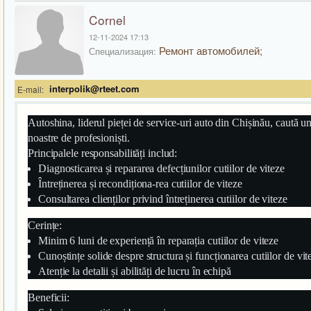
Cornel
12-11-2024 17:13
Ремонт автомобилей;
Специализация:
interpolik@rteet.com
E-mail:
Autoshina, liderul pieței de service-uri auto din Chișinău, caută u
noastre de profesioniști.
Principalele responsabilități includ:
Diagnosticarea și repararea defecțiunilor cutiilor de viteze
Întreținerea și recondiționa-rea cutiilor de viteze
Consultarea clienților privind întreținerea cutiilor de viteze
Cerințe:
Minim 6 luni de experiență în reparația cutiilor de viteze
Cunoștințe solide despre structura și funcționarea cutiilor de vit
Atenție la detalii și abilități de lucru în echipă
Beneficii: