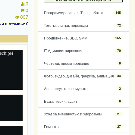
0
0
Программирование, IT-разработка
145
837
ки и отзывы: 0
Тексты, статьи, переводы
72
Продвижение, SEO, SMM
265
IT-Администрирование
70
 echipei
Чертежи, проектирование
8
Фото, видео, дизайн, графика, анимация
34
Audio, звук, голос, музыка
2
Бухгалтерия, аудит
6
Уход за внешностью и здоровьем
21
Ремонты
27