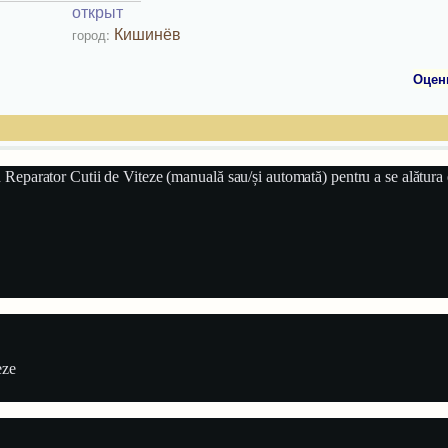
открыт
Кишинёв
город:
Оцен
n Reparator Cutii de Viteze (manuală sau/și automată) pentru a se alătura
eze