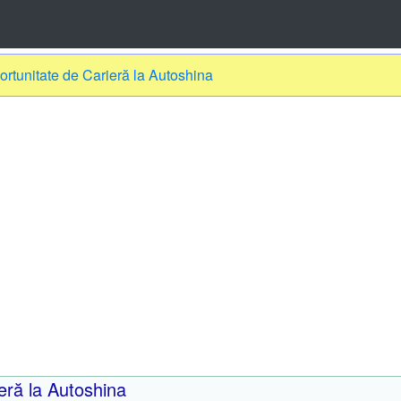
ortunitate de Carieră la Autoshina
eră la Autoshina