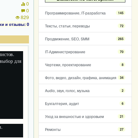
0
0
Программирование, IT-разработка
145
829
ки и отзывы: 0
Тексты, статьи, переводы
72
Продвижение, SEO, SMM
265
IT-Администрирование
70
листов.
 выбор для
Чертежи, проектирование
8
Фото, видео, дизайн, графика, анимация
34
Audio, звук, голос, музыка
2
Бухгалтерия, аудит
6
Уход за внешностью и здоровьем
21
.
Ремонты
27