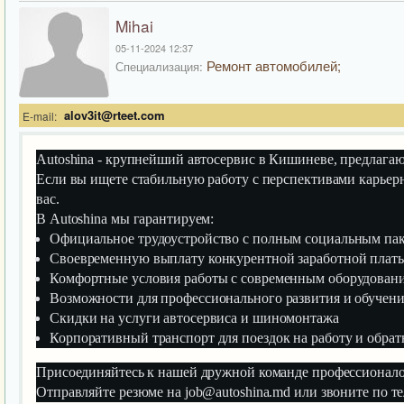
Mihai
05-11-2024 12:37
Ремонт автомобилей;
Специализация:
alov3it@rteet.com
E-mail:
Autoshina - крупнейший автосервис в Кишиневе, предлаг
Если вы ищете стабильную работу с перспективами карьерн
вас.
В Autoshina мы гарантируем:
Официальное трудоустройство с полным социальным па
Своевременную выплату конкурентной заработной платы
Комфортные условия работы с современным оборудован
Возможности для профессионального развития и обучен
Скидки на услуги автосервиса и шиномонтажа
Корпоративный транспорт для поездок на работу и обрат
Присоединяйтесь к нашей дружной команде профессионал
Отправляйте резюме на job@autoshina.md или звоните по т