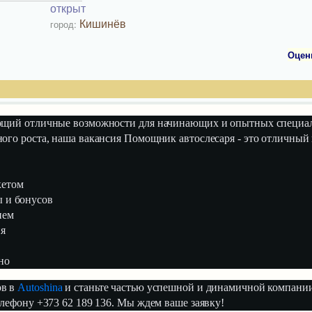
открыт
Кишинёв
город:
Оцен
ающий отличные возможности для начинающих и опытных специа
ого роста, наша вакансия Помощник автослесаря - это отличный
кетом
 и бонусов
ием
ия
но
ов в
Autoshina
и станьте частью успешной и динамичной компании
елефону +373 62 189 136. Мы ждем ваше заявку!