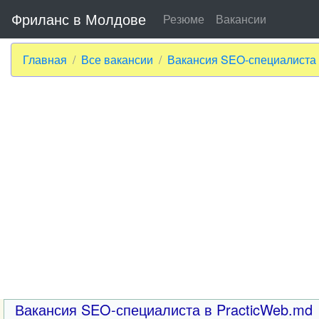
Фриланс в Молдове
Резюме
Вакансии
Главная
Все вакансии
Вакансия SEO-специалиста 
Вакансия SEO-специалиста в PracticWeb.md