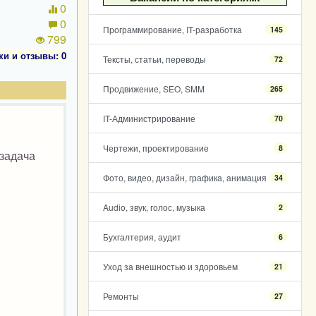
0
0
Программирование, IT-разработка
145
799
ки и отзывы: 0
Тексты, статьи, переводы
72
Продвижение, SEO, SMM
265
IT-Администрирование
70
Чертежи, проектирование
8
 задача
в
Фото, видео, дизайн, графика, анимация
34
Audio, звук, голос, музыка
2
Бухгалтерия, аудит
6
Уход за внешностью и здоровьем
21
Ремонты
27