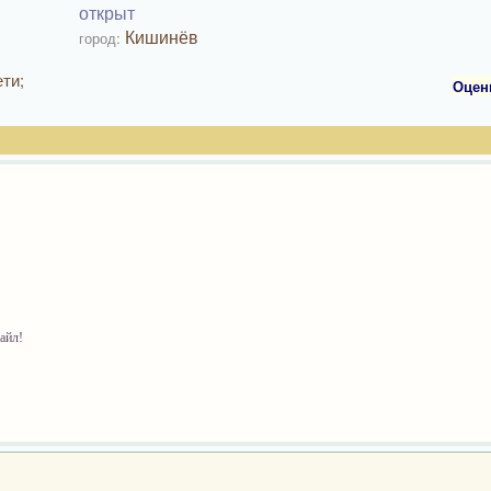
открыт
Кишинёв
город:
ти;
Оцен
майл!