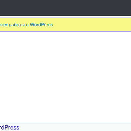
ытом работы в WordPress
rdPress