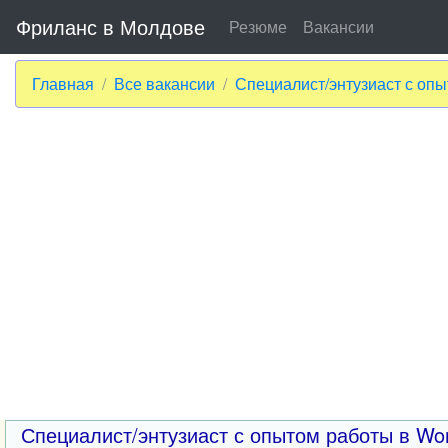
Фриланс в Молдове
Резюме
Вакансии
Главная
Все вакансии
Специалист/энтузиаст с оп
Специалист/энтузиаст с опытом работы в Wo