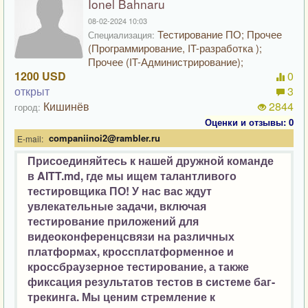
Ionel Bahnaru
08-02-2024 10:03
Тестирование ПО; Прочее
Специализация:
(Программирование, IT-разработка );
Прочее (IT-Администрирование);
1200 USD
0
открыт
3
Кишинёв
2844
город:
Оценки и отзывы: 0
companiinoi2@rambler.ru
E-mail:
Присоединяйтесь к нашей дружной команде
в AITT.md, где мы ищем талантливого
тестировщика ПО! У нас вас ждут
увлекательные задачи, включая
тестирование приложений для
видеоконференцсвязи на различных
платформах, кроссплатформенное и
кроссбраузерное тестирование, а также
фиксация результатов тестов в системе баг-
трекинга. Мы ценим стремление к