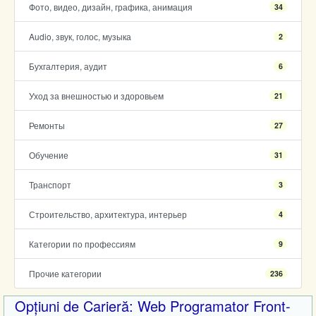
Фото, видео, дизайн, графика, анимация
34
Audio, звук, голос, музыка
2
Бухгалтерия, аудит
6
Уход за внешностью и здоровьем
21
Ремонты
27
Обучение
31
Транспорт
3
Строительство, архитектура, интерьер
4
Категории по профессиям
9
Прочие категории
236
Opțiuni de Carieră: Web Programator Front-