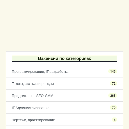
Вакансии по категориям:
Программирование, IT-разработка
145
Тексты, статьи, переводы
72
Продвижение, SEO, SMM
265
IT-Администрирование
70
Чертежи, проектирование
8