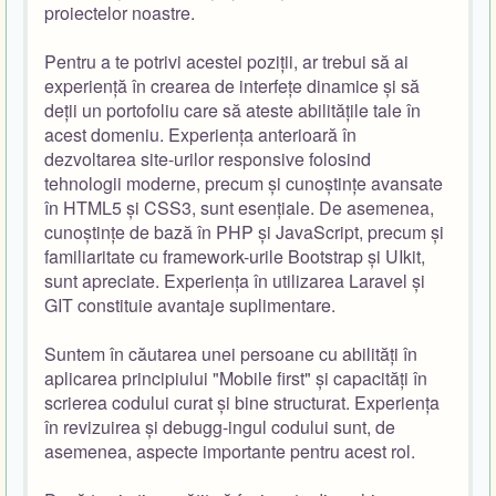
proiectelor noastre.
Pentru a te potrivi acestei poziții, ar trebui să ai
experiență în crearea de interfețe dinamice și să
deții un portofoliu care să ateste abilitățile tale în
acest domeniu. Experiența anterioară în
dezvoltarea site-urilor responsive folosind
tehnologii moderne, precum și cunoștințe avansate
în HTML5 și CSS3, sunt esențiale. De asemenea,
cunoștințe de bază în PHP și JavaScript, precum și
familiaritate cu framework-urile Bootstrap și UIkit,
sunt apreciate. Experiența în utilizarea Laravel și
GIT constituie avantaje suplimentare.
Suntem în căutarea unei persoane cu abilități în
aplicarea principiului "Mobile first" și capacități în
scrierea codului curat și bine structurat. Experiența
în revizuirea și debugg-ingul codului sunt, de
asemenea, aspecte importante pentru acest rol.