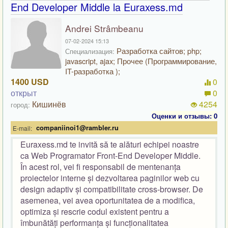
End Developer Middle la Euraxess.md
Andrei Strâmbeanu
07-02-2024 15:13
Разработка сайтов; php;
Специализация:
javascript, ajax; Прочее (Программирование,
IT-разработка );
1400 USD
0
открыт
0
Кишинёв
4254
город:
Оценки и отзывы: 0
companiinoi1@rambler.ru
E-mail:
Euraxess.md te invită să te alături echipei noastre
ca Web Programator Front-End Developer Middle.
În acest rol, vei fi responsabil de mentenanța
proiectelor interne și dezvoltarea paginilor web cu
design adaptiv și compatibilitate cross-browser. De
asemenea, vei avea oportunitatea de a modifica,
optimiza și rescrie codul existent pentru a
îmbunătăți performanța și funcționalitatea