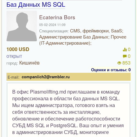
Баз Данных MS SQL
Ecaterina Bors
05-02-2024 11:09
CMS, фреймворки, SaaS;
Специализация:
Администрирование Баз Данных; Прочее
(IT-Администрирование);
1000 USD
0
открыт
0
Кишинёв
853
город:
Оценки и отзывы: 0
companiich2@rambler.ru
E-mail:
В офис Plasmolifting.md приглашаем в команду
профессионала в области баз данных MS SQL.
Мы ищем администратора, готового взять на
себя ответственность за инсталляцию,
обновление и обеспечение работоспособности
СУБД MS SQL и PostgreSQL. Ваш опыт и умения
в администрировании СУБД, мониторинге