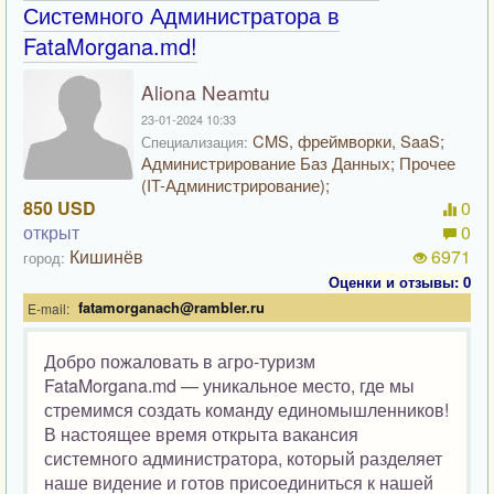
Системного Администратора в
FataMorgana.md!
Aliona Neamtu
23-01-2024 10:33
CMS, фреймворки, SaaS;
Специализация:
Администрирование Баз Данных; Прочее
(IT-Администрирование);
850 USD
0
открыт
0
Кишинёв
6971
город:
Оценки и отзывы: 0
fatamorganach@rambler.ru
E-mail:
Добро пожаловать в агро-туризм
FataMorgana.md — уникальное место, где мы
стремимся создать команду единомышленников!
В настоящее время открыта вакансия
системного администратора, который разделяет
наше видение и готов присоединиться к нашей