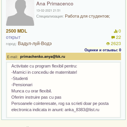
Ana Primacenco
13-02-2021 21:51
Работа для студентов;
Специализация:
2500 MDL
0
открыт
22
Вадул-луй-Водэ
2623
город:
Оценки и отзывы: 0
primachenko.anya@bk.ru
E-mail:
Activitate cu program flexibil pentru:

-Mamici in concediu de maternitate!

-Studenti

-Pensionari

Munca cu orar flexibil. 

Oferim instruire pas cu pas

Persoanele cointeresate, rog sa scrieti doar pe posta 
electronica indicata in anunt: 
anka_8383@list.ru