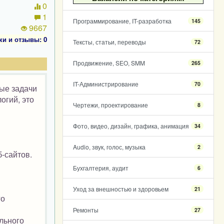
0
1
Программирование, IT-разработка
145
9667
ки и отзывы: 0
Тексты, статьи, переводы
72
Продвижение, SEO, SMM
265
IT-Администрирование
70
ные задачи
огий, это
Чертежи, проектирование
8
Фото, видео, дизайн, графика, анимация
34
Audio, звук, голос, музыка
2
-сайтов.
Бухгалтерия, аудит
6
Уход за внешностью и здоровьем
21
го
Ремонты
27
льного