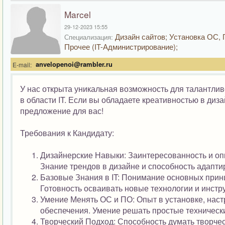
Marcel
29-12-2023 15:55
Дизайн сайтов; Установка ОС, 
Специализация:
Прочее (IT-Администрирование);
anvelopenoi@rambler.ru
E-mail:
У нас открыта уникальная возможность для талантлив
в области IT. Если вы обладаете креативностью в ди
предложение для вас!
Требования к Кандидату:
Дизайнерские Навыки: Заинтересованность и оп
Знание трендов в дизайне и способность адапти
Базовые Знания в IT: Понимание основных прин
Готовность осваивать новые технологии и инстр
Умение Менять ОС и ПО: Опыт в установке, нас
обеспечения. Умение решать простые технически
Творческий Подход: Способность думать творче