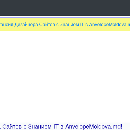
ансия Дизайнера Сайтов с Знанием IT в AnvelopeMoldova.
 Сайтов с Знанием IT в AnvelopeMoldova.md!