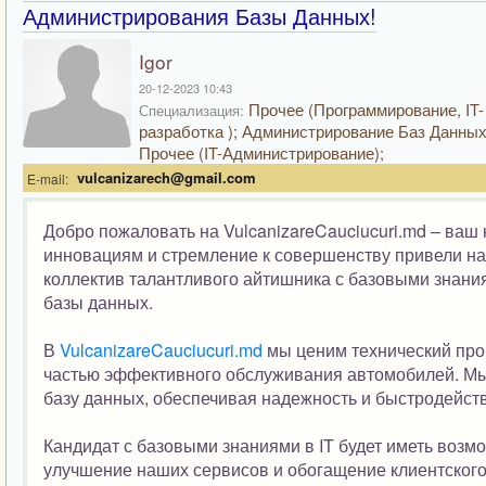
Администрирования Базы Данных!
Igor
20-12-2023 10:43
Прочее (Программирование, IT-
Специализация:
разработка ); Администрирование Баз Данных
Прочее (IT-Администрирование);
vulcanizarech@gmail.com
E-mail:
Добро пожаловать на VulcanizareCauciucuri.md – ваш
инновациям и стремление к совершенству привели на
коллектив талантливого айтишника с базовыми знания
базы данных.
В
VulcanizareCauciucuri.md
мы ценим технический про
частью эффективного обслуживания автомобилей. Мы
базу данных, обеспечивая надежность и быстродейс
Кандидат с базовыми знаниями в IT будет иметь возм
улучшение наших сервисов и обогащение клиентского 