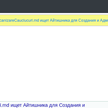
lcanizareCauciucuri.md ищет Айтишника для Создания и Ад
ri.md ищет Айтишника для Создания и