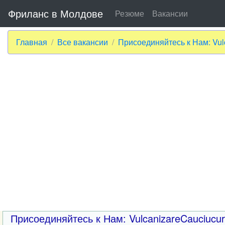
Фриланс в Молдове
Резюме
Вакансии
Главная
Все вакансии
Присоединяйтесь к Нам: Vu
Присоединяйтесь к Нам: VulcanizareCauciucu