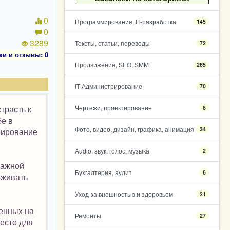
0
Программирование, IT-разработка
145
0
3289
Тексты, статьи, переводы
72
ки и отзывы: 0
Продвижение, SEO, SMM
265
IT-Администрирование
70
трасть к
Чертежи, проектирование
8
бе в
Фото, видео, дизайн, графика, анимация
34
трирование
Audio, звук, голос, музыка
2
важной
Бухгалтерия, аудит
6
рживать
Уход за внешностью и здоровьем
21
ленных на
Ремонты
27
есто для