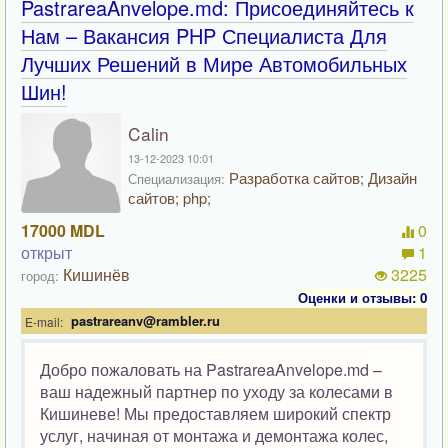
PastrareaAnvelope.md: Присоединяйтесь к
Нам – Вакансия PHP Специалиста Для
Лучших Решений в Мире Автомобильных
Шин!
Calin
13-12-2023 10:01
Разработка сайтов; Дизайн
Специализация:
сайтов; php;
17000 MDL
0
открыт
1
Кишинёв
3225
город:
Оценки и отзывы: 0
pastrareanv@rambler.ru
E-mail:
Добро пожаловать на PastrareaAnvelope.md –
ваш надежный партнер по уходу за колесами в
Кишиневе! Мы предоставляем широкий спектр
услуг, начиная от монтажа и демонтажа колес,