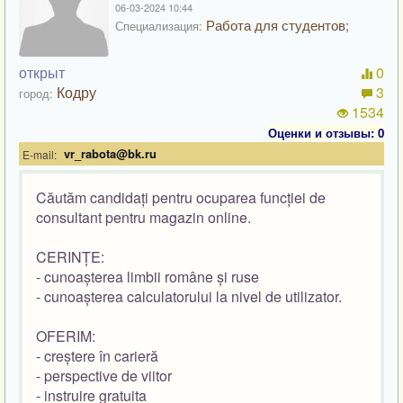
06-03-2024 10:44
Работа для студентов;
Специализация:
открыт
0
Кодру
3
город:
1534
Оценки и отзывы: 0
vr_rabota@bk.ru
E-mail:
Căutăm candidați pentru ocuparea funcției de
consultant pentru magazin online.
CERINȚE:
- cunoașterea limbii române și ruse
- cunoașterea calculatorului la nivel de utilizator.
OFERIM:
- creștere în carieră
- perspective de viitor
- instruire gratuita