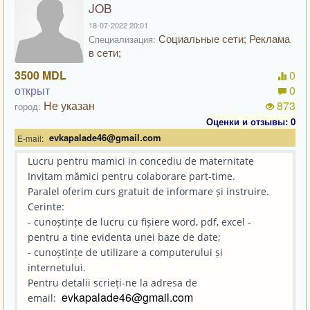
JOB
18-07-2022 20:01
Социальные сети; Реклама
Специализация:
в сети;
3500 MDL
0
открыт
0
Не указан
873
город:
Оценки и отзывы: 0
evkapalade46@gmail.com
E-mail:
Lucru pentru mamici in concediu de maternitate
Invitam mămici pentru colaborare part-time.
Paralel oferim curs gratuit de informare și instruire.
Cerinte:
- cunoștințe de lucru cu fișiere word, pdf, excel -
pentru a tine evidenta unei baze de date;
- cunoștințe de utilizare a computerului și
internetului.
Pentru detalii scrieți-ne la adresa de
evkapalade46@gmail.com
email: