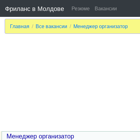
Фриланс в Молдове
Резюме
Вакансии
Главная
Все вакансии
Mенеджер организатор
Mенеджер организатор