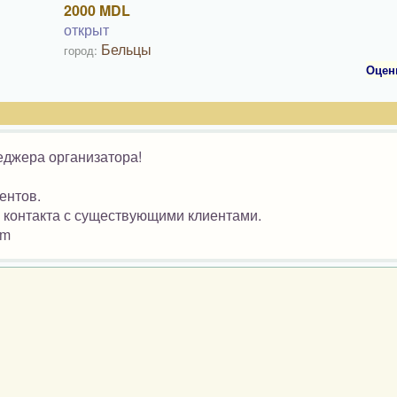
2000 MDL
открыт
Бельцы
город:
Оцен
еджера организатора!
ние новых клиентов.
янного контакта с существующими клиентами.
om