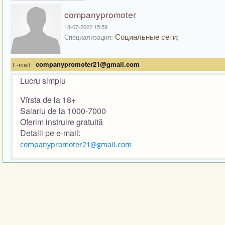
companypromoter
13-07-2022 15:59
Социальные сети;
Специализация:
companypromoter21@gmail.com
E-mail:
Lucru simplu
Vîrsta de la 18+
Salariu de la 1000-7000
Oferim instruire gratuită
Detalii pe e-mail:
companypromoter21@gmail.com