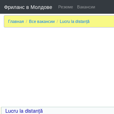
Фриланс в Молдове
Резюме
Вакансии
Главная
Все вакансии
Lucru la distanță
Lucru la distanță