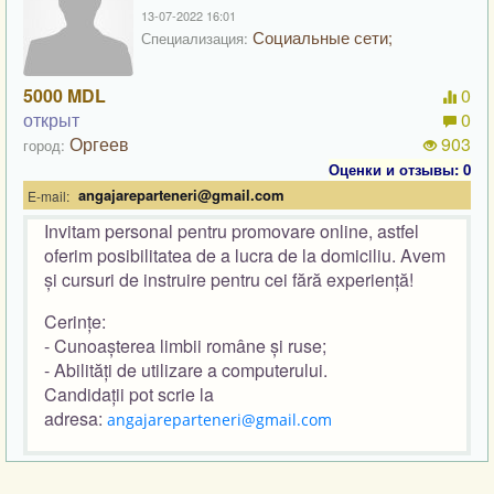
13-07-2022 16:01
Социальные сети;
Специализация:
5000 MDL
0
открыт
0
Оргеев
903
город:
Оценки и отзывы: 0
angajareparteneri@gmail.com
E-mail:
Invitam personal pentru promovare online, astfel
oferim posibilitatea de a lucra de la domiciliu. Avem
și cursuri de instruire pentru cei fără experiență!
Cerințe:
- Cunoașterea limbii române și ruse;
- Abilități de utilizare a computerului.
Candidații pot scrie la
adresa:
angajareparteneri@gmail.com