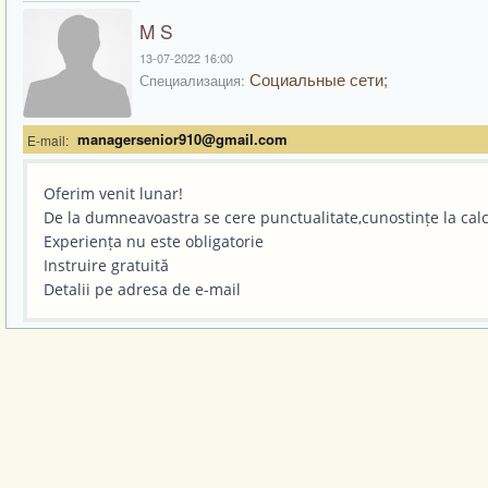
M S
13-07-2022 16:00
Социальные сети;
Специализация:
managersenior910@gmail.com
E-mail:
Oferim venit lunar!
De la dumneavoastra se cere punctualitate,cunostințe la calcu
Experiența nu este obligatorie
Instruire gratuită
Detalii pe adresa de e-mail