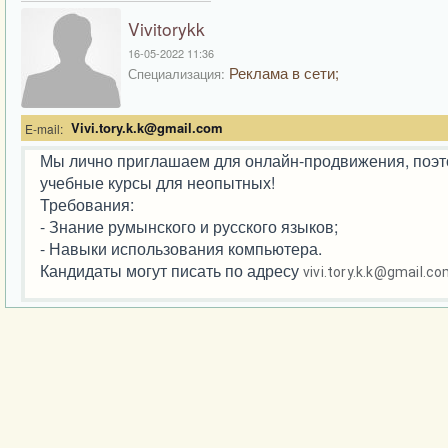
Vivitorykk
16-05-2022 11:36
Реклама в сети;
Специализация:
Vivi.tory.k.k@gmail.com
E-mail:
Мы лично приглашаем для онлайн-продвижения, поэто
учебные курсы для неопытных!
Требования:
- Знание румынского и русского языков;
- Навыки использования компьютера.
Кандидаты могут писать по адресу
vivi.tory.k.k@gmail.c