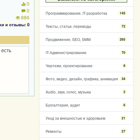
0
0
Программирование, IT-разработка
145
886
ки и отзывы: 0
Тексты, статьи, переводы
72
Продвижение, SEO, SMM
265
 есть
IT-Администрирование
70
Чертежи, проектирование
8
Фото, видео, дизайн, графика, анимация
34
Audio, звук, голос, музыка
2
Бухгалтерия, аудит
6
Уход за внешностью и здоровьем
21
Ремонты
27