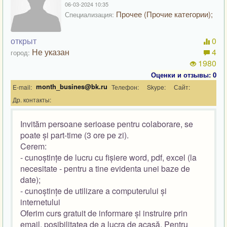
06-03-2024 10:35
Прочее (Прочие категории);
Специализация:
открыт
0
Не указан
4
город:
1980
Оценки и отзывы: 0
month_busines@bk.ru
E-mail:
Телефон:
Skype:
Сайт:
Др. контакты:
Invităm persoane serioase pentru colaborare, se
poate și part-time (3 ore pe zi).
Cerem:
- cunoștințe de lucru cu fișiere word, pdf, excel (la
necesitate - pentru a tine evidenta unei baze de
date);
- cunoștințe de utilizare a computerului și
internetului
Oferim curs gratuit de informare și instruire prin
email, posibilitatea de a lucra de acasă. Pentru