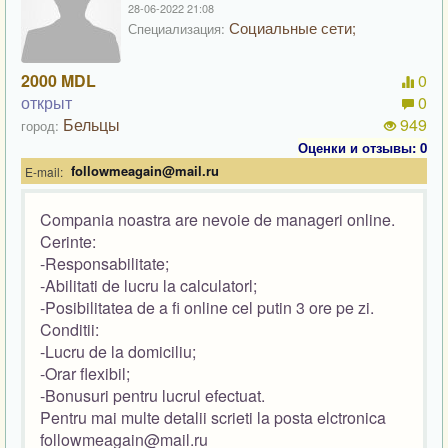
28-06-2022 21:08
Социальные сети;
Специализация:
2000 MDL
0
открыт
0
Бельцы
949
город:
Оценки и отзывы: 0
followmeagain@mail.ru
E-mail:
Compania noastra are nevoie de manageri online.
Cerinte:
-Responsabilitate;
-Abilitati de lucru la calculatorl;
-Posibilitatea de a fi online cel putin 3 ore pe zi.
Conditii:
-Lucru de la domiciliu;
-Orar flexibil;
-Bonusuri pentru lucrul efectuat.
Pentru mai multe detalii scrieti la posta elctronica
followmeagain@mail.ru