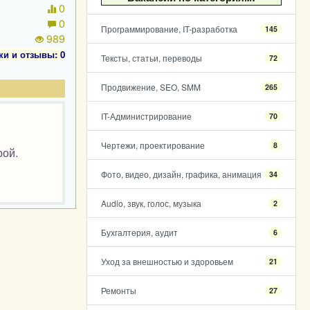
0
0
Программирование, IT-разработка
145
989
ки и отзывы: 0
Тексты, статьи, переводы
72
Продвижение, SEO, SMM
265
IT-Администрирование
70
Чертежи, проектирование
8
рой.
Фото, видео, дизайн, графика, анимация
34
Audio, звук, голос, музыка
2
Бухгалтерия, аудит
6
Уход за внешностью и здоровьем
21
Ремонты
27