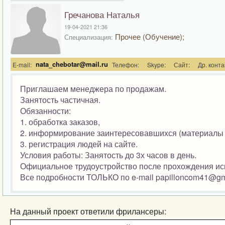
Гречанова Наталья
19-04-2021 21:36
Прочее (Обучение);
Специализация:
nata_chebotar@mail.ru
E-mail:
Телефон:
Skype:
Сайт:
Др. конта
Приглашаем менеджера по продажам.
Занятость частичная.
Обязанности:
1. обработка заказов,
2. информирование заинтересовавшихся (материалы
3. регистрация людей на сайте.
Условия работы: Занятость до 3х часов в день.
Официальное трудоустройство после прохождения ис
Все подробности ТОЛЬКО по e-mail papilloncom41@gm
На данный проект ответили фрилансеры: