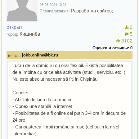
06-03-2024 10:25
Разработка сайтов;
Специализация:
открыт
0
Кишинёв
5
город:
3102
Оценки и отзывы: 0
jobb.online@bk.ru
E-mail:
Lucru de la domiciliu cu orar flexibil. Există posibilitatea
de a îmbina cu orice altă activitate (studii, serviciu, etc. ).
Nu este absolut necesar să fiți în Chișinău.
Cerințe:
- Abilități de lucru la computer
- Conexiune stabilă la internet
- Posibilitatea de a fi online cel puțin 3-4 ore în decurs de
24 ore
- Cunoașterea limbii române și ruse (cel puțin la nivel
intermediar)