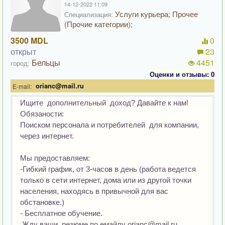
14-12-2022 11:09
Услуги курьера; Прочее
Специализация:
(Прочие категории);
3500 MDL
0
открыт
23
Бельцы
4451
город:
Оценки и отзывы: 0
orianc@mail.ru
E-mail:
Ищите  дополнительный  доход? Давайте к нам!

Обязаности:

Поиском персонала и потребителей  для компании, 
через интернет. 

Мы предоставляем:

-Гибкий график, от 3-часов в день (работа ведется 
только в сети интернет, дома или из другой точки 
населения, находясь в привычной для вас 
обстановке.)

- Бесплатное обучение.

 Жду ваши  резюме по емайлу orianc@mail.ru