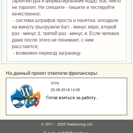
(архитектура и форматирование кода). Вас никто
не торопит. Не спешите - пишите и тестируйте
качественно;
- система штрафов проста и понятна: опоздали
на минуту (выгрузили баг) - минус евро, второй
раз - минус 2, третий раз - минус 4. Если человек
даже после этого не понимает, с ним
расстаются;
- возможен переезд заграницу.
На данный проект ответили фрилансеры:
vmv
25-06-2018 14:38
Готов взяться за работу.
©
2011 - 2025
freelancing.md
E-mail: profi85@yandex.ru