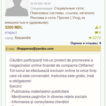
02-09-2021 08:20
Социальные сети;
Специализация:
Поисковые системы, ссылки, каталоги;
Реклама в сети; Прочее ( Уход за
внешностью и здоровьем);
3200 MDL
0
открыт
6
Кишинёв
2272
город:
Оценки и отзывы: 0
ithappensx@yandex.com
E-mail:
Căutăm participanți într-un proiect de promovare a
magazinelor online finantat de compania Oriflame!
Tot lucrul se efectuează exclusiv online la orice timp
care vă este convenabil. Instruirea este gratis, însă
e obligatorie!
Sarcini:
- Publicarea materialelor publicitare
- Menținerea paginilor în diverse rețele sociale
- Informarea și consultarea clienților