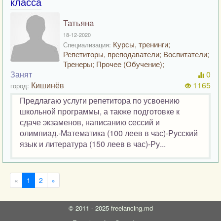
класса
Татьяна
18-12-2020
Курсы, тренинги;
Специализация:
Репетиторы, преподаватели; Воспитатели;
Тренеры; Прочее (Обучение);
Занят
0
Кишинёв
1165
город:
Предлагаю услуги репетитора по усвоению
школьной программы, а также подготовке к
сдаче экзаменов, написанию сессий и
олимпиад.-Математика (100 леев в час)-Русский
язык и литература (150 леев в час)-Ру...
«
1
2
»
©
2011 - 2025
freelancing.md