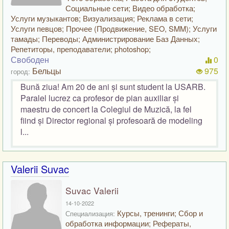
Социальные сети; Видео обработка;
Услуги музыкантов; Визуализация; Реклама в сети;
Услуги певцов; Прочее (Продвижение, SEO, SMM); Услуги
тамады; Переводы; Администрирование Баз Данных;
Репетиторы, преподаватели; photoshop;
Свободен
0
Бельцы
975
город:
Bună ziua! Am 20 de ani și sunt student la USARB.
Paralel lucrez ca profesor de pian auxiliar și
maestru de concert la Colegiul de Muzică, la fel
fiind și Director regional și profesoară de modeling
l...
Valerii Suvac
Suvac Valerii
14-10-2022
Курсы, тренинги; Сбор и
Специализация:
обработка информации; Рефераты,