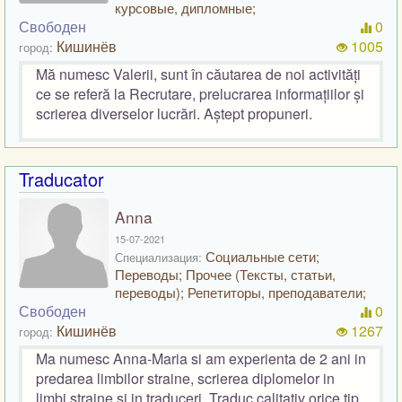
курсовые, дипломные;
Свободен
0
Кишинёв
1005
город:
Mă numesc Valerii, sunt în căutarea de noi activități
ce se referă la Recrutare, prelucrarea informațiilor și
scrierea diverselor lucrări. Aștept propuneri.
Traducator
Anna
15-07-2021
Социальные сети;
Специализация:
Переводы; Прочее (Тексты, статьи,
переводы); Репетиторы, преподаватели;
Свободен
0
Кишинёв
1267
город:
Ma numesc Anna-Maria si am experienta de 2 ani in
predarea limbilor straine, scrierea diplomelor in
limbi straine si in traduceri. Traduc calitativ orice tip