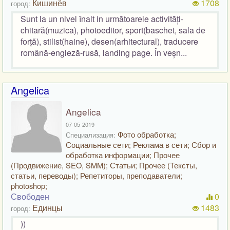
Кишинёв
1708
город:
Sunt la un nivel înalt in următoarele activități-
chitară(muzica), photoeditor, sport(baschet, sala de
forță), stilist(haine), desen(arhitectural), traducere
română-engleză-rusă, landing page. În veșn...
Angelica
Angelica
07-05-2019
Фото обработка;
Специализация:
Социальные сети; Реклама в сети; Сбор и
обработка информации; Прочее
(Продвижение, SEO, SMM); Статьи; Прочее (Тексты,
статьи, переводы); Репетиторы, преподаватели;
photoshop;
Свободен
0
Единцы
1483
город:
))