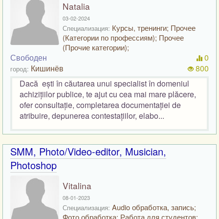
Natalia
03-02-2024
Курсы, тренинги; Прочее
Специализация:
(Категории по профессиям); Прочее
(Прочие категории);
Свободен
0
Кишинёв
800
город:
Dacă ești în căutarea unui specialist în domeniul
achizițiilor publice, te ajut cu cea mai mare plăcere,
ofer consultație, completarea documentației de
atribuire, depunerea contestațiilor, elabo...
SMM, Photo/Video-editor, Musician,
Photoshop
Vitalina
08-01-2023
Audio обработка, запись;
Специализация:
Фото обработка; Работа для студентов;