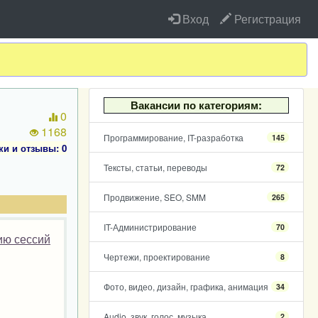
Вход
Регистрация
Вакансии по категориям:
0
1168
Программирование, IT-разработка
145
ки и отзывы: 0
Тексты, статьи, переводы
72
Продвижение, SEO, SMM
265
IT-Администрирование
70
ию сессий
Чертежи, проектирование
8
Фото, видео, дизайн, графика, анимация
34
Audio, звук, голос, музыка
2