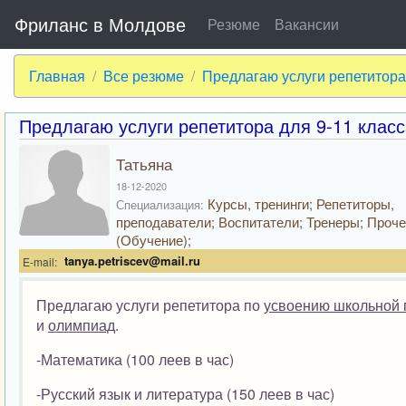
Фриланс в Молдове
Резюме
Вакансии
Главная
Все резюме
Предлагаю услуги репетитора
Предлагаю услуги репетитора для 9-11 класс
Татьяна
18-12-2020
Курсы, тренинги; Репетиторы,
Специализация:
преподаватели; Воспитатели; Тренеры; Проч
(Обучение);
tanya.petriscev@mail.ru
E-mail:
Предлагаю услуги репетитора по
усвоению школьной
и
олимпиад
.
-Математика (100 леев в час)
-Русский язык и литература (150 леев в час)