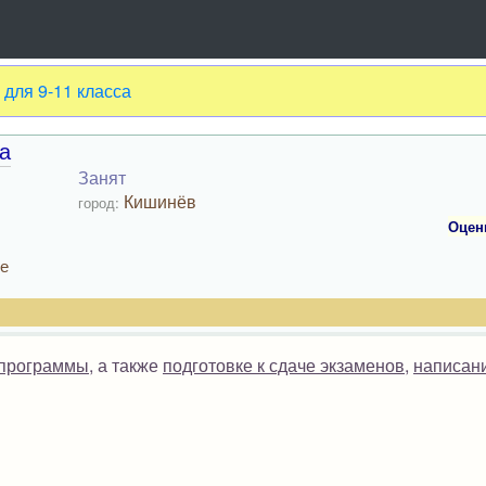
 для 9-11 класса
а
Занят
Кишинёв
город:
Оцен
ее
 программы
, а также
подготовке к сдаче экзаменов
,
написан