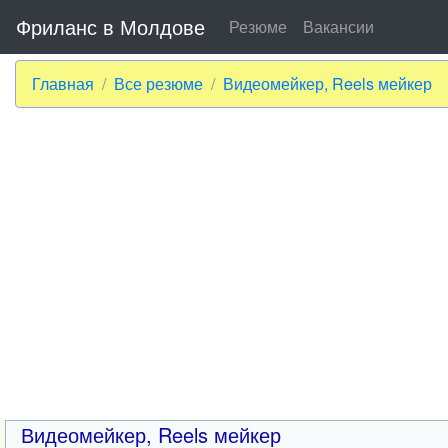
Фриланс в Молдове
Резюме
Вакансии
Главная
Все резюме
Видеомейкер, Reels мейкер
Видеомейкер, Reels мейкер