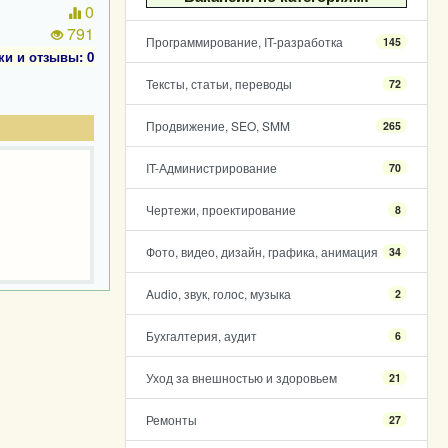
0
791
Программирование, IT-разработка
145
ки и отзывы: 0
Тексты, статьи, переводы
72
Продвижение, SEO, SMM
265
IT-Администрирование
70
Чертежи, проектирование
8
Фото, видео, дизайн, графика, анимация
34
Audio, звук, голос, музыка
2
Бухгалтерия, аудит
6
Уход за внешностью и здоровьем
21
Ремонты
27