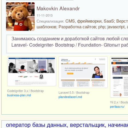
Makovkin Alexandr
11-11-2013
CMS, фреймворки, SaaS; Верст
Специализация:
шаблонов; Разработка сайтов; php; javascript, a
Занимаюсь созданием и доработкой сайтов любой сло
Laravel- Codeigniter- Bootstrap / Foundation- Gitопыт р
CodeIgniter 3.x / Bootstrap
Laravel 5.5 / Bootstrap
business-plan.md
plandeafaceri.md
Yii 2.x / Boot
perilasv.ru/
оператор базы данных, верстальщик, начин