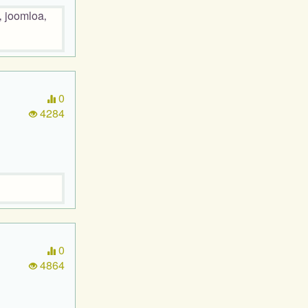
 joomloa‚
0
4284
0
4864