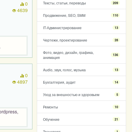
0
Тексты, статьи, переводы
209
4639
Продвижение, SEO, SMM
110
IT-Администрирование
13
Чертежи, проектирование
28
.
Фото, видео, дизайн, графика,
136
анимация
Audio, звук, голос, музыка
13
0
4897
Бухгалтерия, аудит
14
Уход за внешностью и здоровьем
5
Ремонты
10
ordpress,
Обучение
21
Транспорт
1