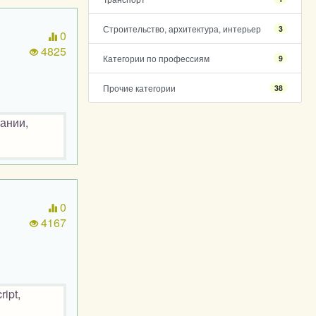
Строительство, архитектура, интерьер
3
0
4825
Категории по профессиям
9
Прочие категории
38
пании,
0
4167
ipt,