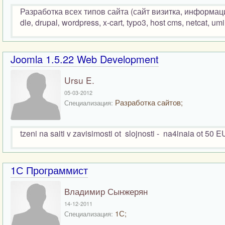
Разработка всех типов сайта (сайт визитка, информацио
dle‚ drupal‚ wordpress, x-cart‚ typo3, host cms, netcat, umi
Joomla 1.5.22 Web Development
Ursu E.
05-03-2012
Разработка сайтов;
Специализация:
tzeni na saiti v zavisimosti ot slojnosti - na4inaia ot 50 E
1С Программист
Владимир Сынжерян
14-12-2011
1С;
Специализация: