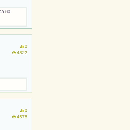
са на
0
4822
0
4678