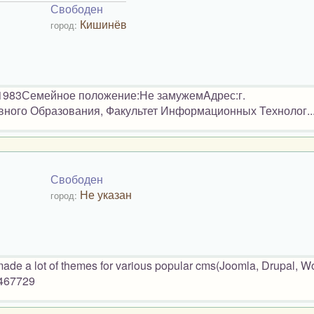
Свободен
Кишинёв
город:
.1983Семейное положение:Не замужемAдрес:г.
ного Образования, Факультет Информационных Технолог..
Свободен
Не указан
город:
made a lot of themes for various popular cms(Joomla, Drupal, W
8467729