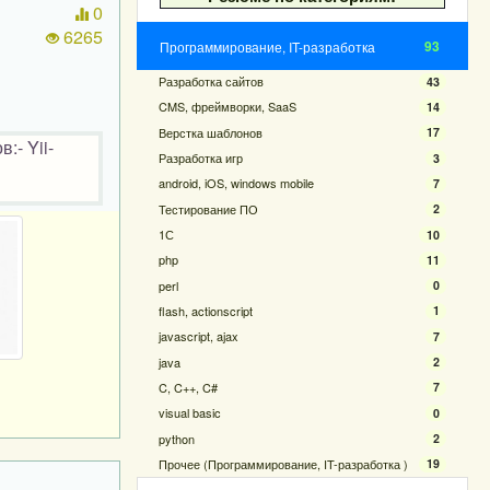
0
6265
93
Программирование, IT-разработка
Разработка сайтов
43
CMS, фреймворки, SaaS
14
Верстка шаблонов
17
- Yii-
Разработка игр
3
android, iOS, windows mobile
7
Тестирование ПО
2
1С
10
php
11
perl
0
flash, actionscript
1
javascript, ajax
7
java
2
C, C++, C#
7
visual basic
0
python
2
Прочее (Программирование, IT-разработка )
19