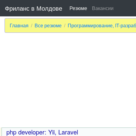
Фриланс в Молдове
Резюме
Вакансии
Главная
Все резюме
Программирование, IT-разраб
php developer: Yii, Laravel