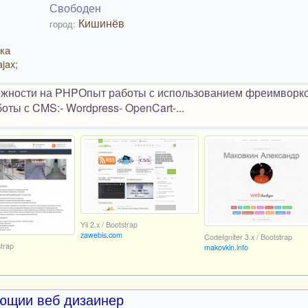
Свободен
Кишинёв
город:
ка
jax;
жности на PHPОпыт работы с использованием фреимворков:
аботы с CMS:- Wordpress- OpenCart-...
Yii 2.x / Bootstrap
zawebis.com
CodeIgniter 3.x / Bootstrap
strap
makovkin.info
ающии веб дизаинер