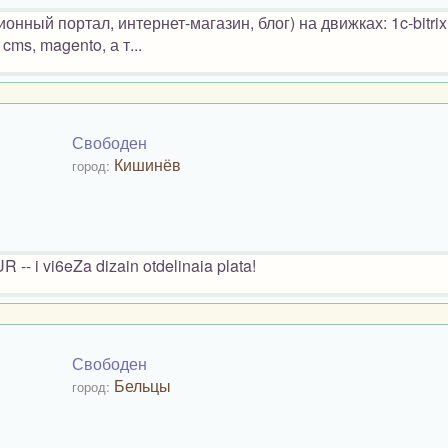
нный портал, интернет-магазин, блог) на движках: 1c-bitrix‚
 cms, magento, а т...
Свободен
Кишинёв
город:
UR -- i vi6eZa dizain otdelinaia plata!
Свободен
Бельцы
город: