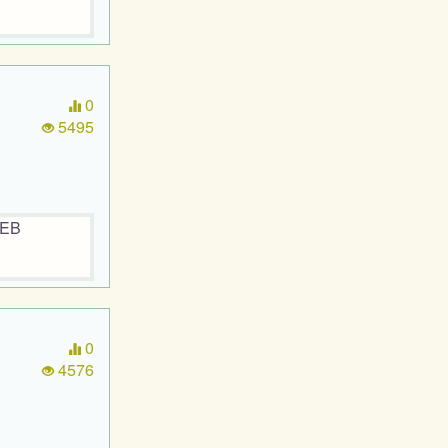
0
5495
WEB
0
4576