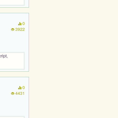
0
3922
ipt,
0
4431