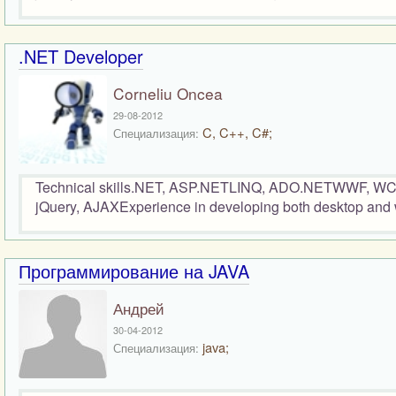
.NET Developer
Corneliu Oncea
29-08-2012
C, C++, C#;
Специализация:
Technical skills.NET, ASP.NETLINQ, ADO.NETWWF, WCF
jQuery, AJAXExperience in developing both desktop and 
Программирование на JAVA
Андрей
30-04-2012
java;
Специализация: