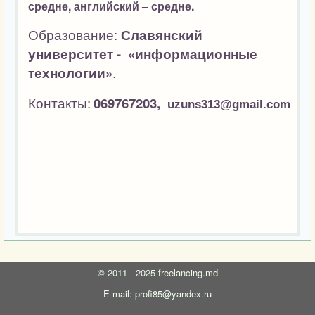
средне, а
нглийский – средне.
Образование:
Славянский
университет -
«информационные
технологии»
.
Контакты:
069767203,
uzuns
313@
gmail
.
com
©
2011 - 2025
freelancing.md
E-mail: profi85@yandex.ru