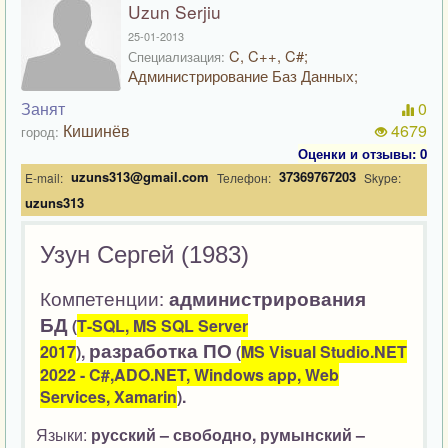
Uzun Serjiu
25-01-2013
C, C++, C#;
Специализация:
Администрирование Баз Данных;
Занят
0
Кишинёв
4679
город:
Оценки и отзывы: 0
uzuns313@gmail.com
37369767203
E-mail:
Телефон:
Skype:
uzuns313
Узун Сергей (1983)
Компетенции:
администрирования
БД
(
T
-
SQL
,
MS
SQL
Server
р
азработка
ПО
2017
),
(
MS Visual Studio.NET
2022 - C#,ADO.NET, Windows app, Web
Services, Xamarin
).
Языки:
р
усский – свободно, р
умынский –