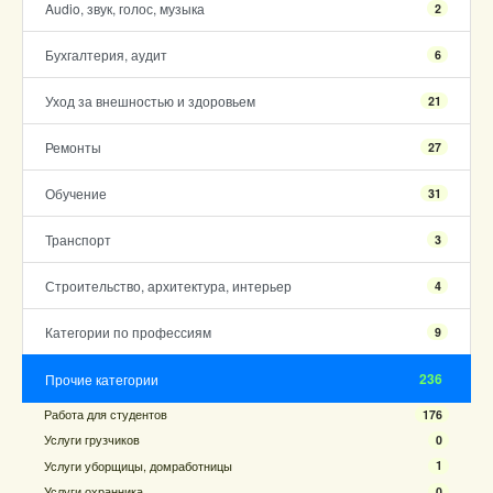
Audio, звук, голос, музыка
2
Бухгалтерия, аудит
6
Уход за внешностью и здоровьем
21
Ремонты
27
Обучение
31
Транспорт
3
Строительство, архитектура, интерьер
4
Категории по профессиям
9
236
Прочие категории
Работа для студентов
176
Услуги грузчиков
0
Услуги уборщицы, домработницы
1
Услуги охранника
0