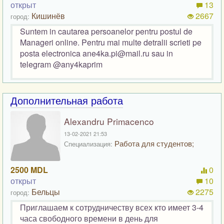
открыт
13
Кишинёв
2667
город:
Suntem in cautarea persoanelor pentru postul de
Manageri online. Pentru mai multe detralii scrieti pe
posta electronica ane4ka.pi@mail.ru sau in
telegram @any4kaprim
Дополнительная работа
Alexandru Primacenco
13-02-2021 21:53
Работа для студентов;
Специализация:
2500 MDL
0
открыт
10
Бельцы
2275
город:
Приглашаем к сотрудничеству всех кто имеет 3-4
часа свободного времени в день для