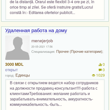
de la distanță. Orarul este flexibil 3-4 ore pe zi, în
orice timp al zilei. Se oferă instruire gratis!Lucrul
constă în:- Editarea ofertelor publicit...
Удаленная работа на дому
menejerjob
20-05-2021 17:56
Прочее (Прочие категории);
Специализация:
3000 MDL
0
открыт
0
Единцы
1029
город:
В связи с открытием ведется набор сотрудников
на должности продавец-консультант!!!!-работа с
клиентамиТребования:-желание работать и
зарабатывать-внимательность, аккуратность-
коммуникабельность.-быть...