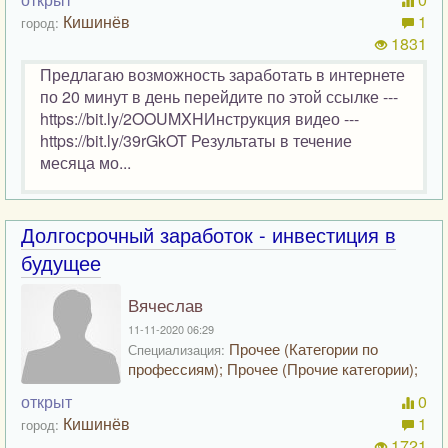
Кишинёв
1
город:
1831
Предлагаю возможность заработать в интернете
по 20 минут в день перейдите по этой ссылке ---
https://bit.ly/2OOUMXHИнструкция видео ---
https://bit.ly/39rGkOT Результаты в течение
месяца мо...
Долгосрочный заработок - инвестиция в
будущее
Вячеслав
11-11-2020 06:29
Прочее (Категории по
Специализация:
профессиям); Прочее (Прочие категории);
открыт
0
Кишинёв
1
город:
1721