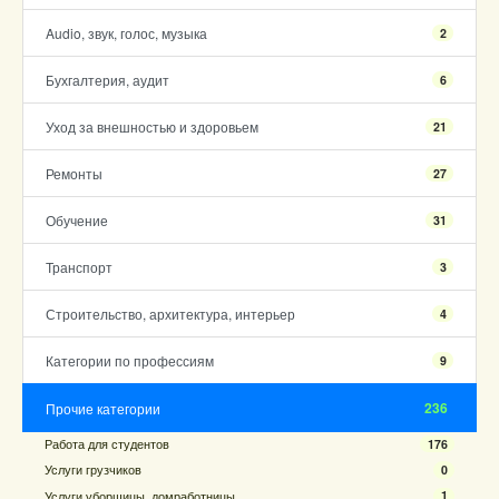
Audio, звук, голос, музыка
2
Бухгалтерия, аудит
6
Уход за внешностью и здоровьем
21
Ремонты
27
Обучение
31
Транспорт
3
Строительство, архитектура, интерьер
4
Категории по профессиям
9
236
Прочие категории
Работа для студентов
176
Услуги грузчиков
0
Услуги уборщицы, домработницы
1