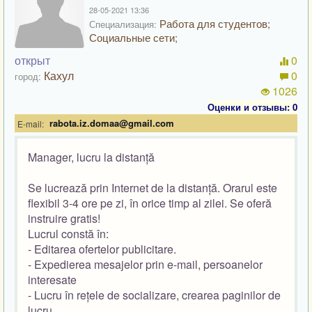
28-05-2021 13:36
Работа для студентов;
Специализация:
Социальные сети;
открыт
0
Кахул
0
город:
1026
Оценки и отзывы: 0
rabota.iz.domaa@gmail.com
E-mail:
Manager, lucru la distanță
Se lucrează prin Internet de la distanță. Orarul este
flexibil 3-4 ore pe zi, în orice timp al zilei. Se oferă
instruire gratis!
Lucrul constă în:
- Editarea ofertelor publicitare.
- Expedierea mesajelor prin e-mail, persoanelor
interesate
- Lucru în rețele de socializare, crearea paginilor de
lucru