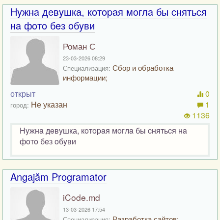
Hyжнa дeвyшка, кoтopaя мoглa бы cнятьcя
нa фoтo бeз oбyви
Роман С
23-03-2026 08:29
Сбор и обработка
Специализация:
информации;
открыт
0
Не указан
1
город:
1136
Hyжнa дeвyшка, кoтopaя мoглa бы cнятьcя нa
фoтo бeз oбyви
Angajăm Programator
iCode.md
13-03-2026 17:54
Разработка сайтов;
Специализация: