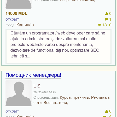
14000 MDL
0
открыт
1
Кишинёв
1810
город:
Căutăm un programator / web developer care să ne
ajute la administrarea și dezvoltarea mai multor
proiecte web.Este vorba despre mentenanță,
dezvoltare de funcționalități noi, optimizare SEO
tehnică ș...
Помощник менеджера!
L S
26-02-2026 16:45
Курсы, тренинги; Реклама в
Специализация:
сети; Воспитатели;
открыт
0
Кишинёв
18
город: