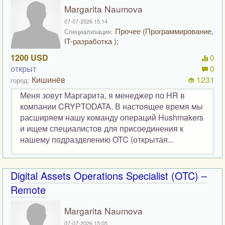
Margarita Naumova
07-07-2026 15:14
Прочее (Программирование,
Специализация:
IT-разработка );
1200 USD
0
открыт
0
Кишинёв
1231
город:
Меня зовут Маргарита, я менеджер по HR в
компании CRYPTODATA. В настоящее время мы
расширяем нашу команду операций Hushmakers
и ищем специалистов для присоединения к
нашему подразделению OTC (открытая...
Digital Assets Operations Specialist (OTC) –
Remote
Margarita Naumova
07-07-2026 15:05