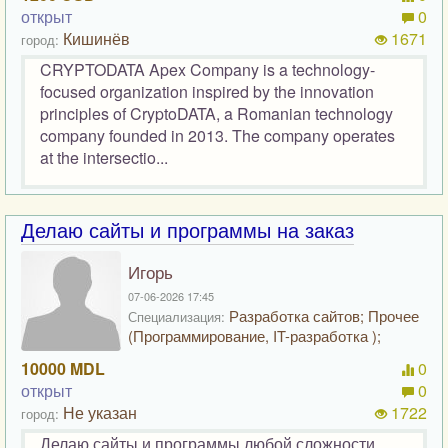
открыт
0
Кишинёв
1671
город:
CRYPTODATA Apex Company is a technology-
focused organization inspired by the innovation
principles of CryptoDATA, a Romanian technology
company founded in 2013. The company operates
at the intersectio...
Делаю сайты и программы на заказ
Игорь
07-06-2026 17:45
Разработка сайтов; Прочее
Специализация:
(Программирование, IT-разработка );
10000 MDL
0
открыт
0
Не указан
1722
город:
Делаю сайты и программы любой сложности,