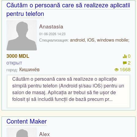
Căutăm o persoană care să realizeze aplicatii
pentru telefon
Anastasia
01-06-2026 14:23
android, iOS, windows mobile;
Специализация:
3000 MDL
0
открыт
2
Кишинёв
1668
город:
Căutăm o persoană care să realizeze o aplicație
simplă pentru telefon (Android și/sau iOS) pentru un
salon de masaj. Aplicația ar trebui să fie ușor de
folosit și să includă funcții de bază precum pr...
Content Maker
Alex