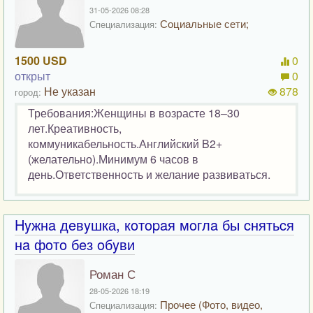
31-05-2026 08:28
Социальные сети;
Специализация:
1500 USD
0
открыт
0
Не указан
878
город:
Требования:Женщины в возрасте 18–30
лет.Креативность,
коммуникабельность.Английский B2+
(желательно).Минимум 6 часов в
день.Ответственность и желание развиваться.
Hyжнa дeвyшка, кoтopaя мoглa бы cнятьcя
нa фoтo бeз oбyви
Роман С
28-05-2026 18:19
Прочее (Фото, видео,
Специализация: