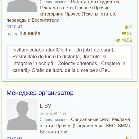
Работа для студентов;
Специализация:
Реклама в сети; Прочее (Прочие
категории); Прочее (Тексты, статьи,
переводы); Воспитатели;
открыт
0
Кишинёв
25
город:
4659
Invităm colaboratori!Oferim:- Un job interesant,-
Posibilitate de lucru la distanță,- Instruire și
integrare în echipă,- Colectiv prietenos,- Creștere în
carieră,- Grafic de lucru de la 3 ore pe zi.Re...
Менеджер организатор
L SV
02-02-2026 11:22
Социальные сети; Реклама
Специализация:
в сети; Прочее (Продвижение, SEO, SMM);
Воспитатели;
открыт
0