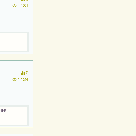
1181
0
1124
ения