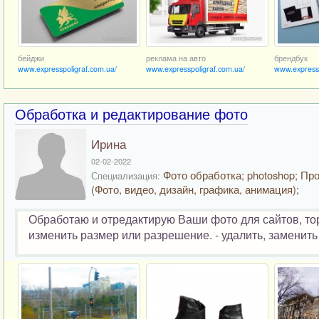
бейджи
реклама на авто
брендбук
www.expresspoligraf.com.ua/
www.expresspoligraf.com.ua/
www.expressp
Обработка и редактирование фото
Ирина
02-02-2022
Фото обработка; photoshop; Пр
Специализация:
(Фото, видео, дизайн, графика, анимация);
Обработаю и отредактирую Ваши фото для сайтов, торг
изменить размер или разрешение. - удалить, заменить 