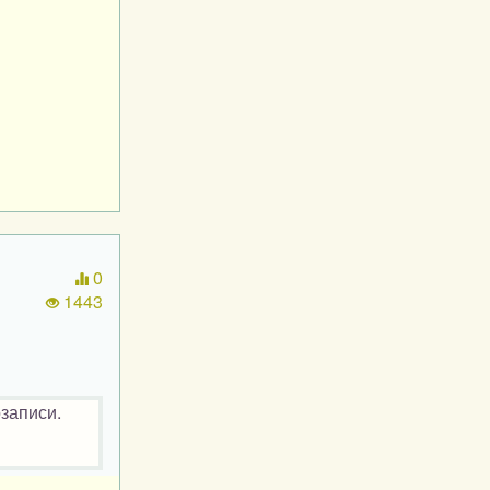
0
1443
озаписи.