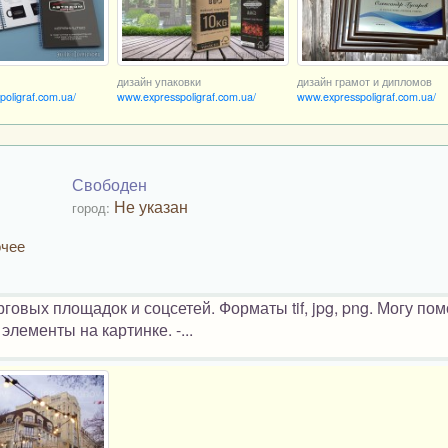
дизайн упаковки
дизайн грамот и дипломов
oligraf.com.ua/
www.expresspoligraf.com.ua/
www.expresspoligraf.com.ua/
Свободен
Не указан
город:
очее
овых площадок и соцсетей. Форматы tif, jpg, png. Могу пом
элементы на картинке. -...