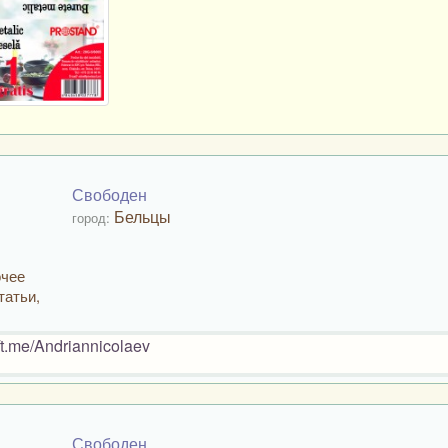
Свободен
Бельцы
город:
очее
татьи,
://t.me/Andriannicolaev
Свободен