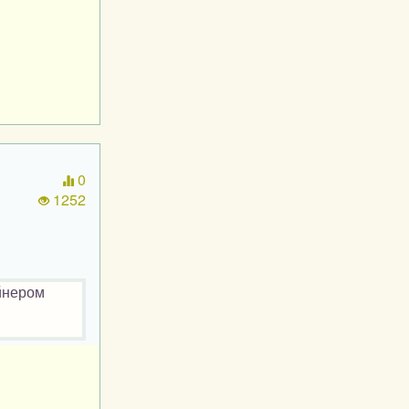
0
1252
айнером