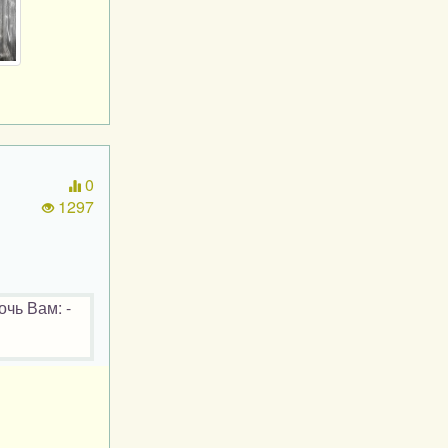
0
1297
очь Вам: -