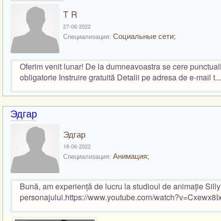
T R
27-06-2022
Социальные сети;
Специализация:
Oferim venit lunar! De la dumneavoastra se cere punctualita
obligatorie Instruire gratuită Detalii pe adresa de e-mail t...
Эдгар
Эдгар
18-06-2022
Анимация;
Специализация:
Bună, am experiență de lucru la studioul de animație Sil
personajului.https://www.youtube.com/watch?v=Cxewx8IxO8