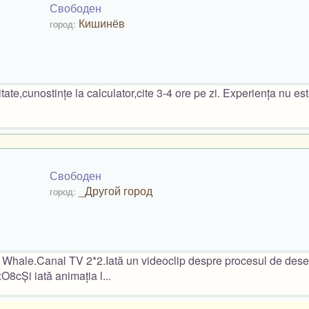
Свободен
Кишинёв
город:
te,cunostințe la calculator,cite 3-4 ore pe zi. Experiența nu es
Свободен
_Другой город
город:
ly Whale.Canal TV 2*2.Iată un videoclip despre procesul de des
cȘi iată animația l...