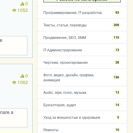
0
1052
Программирование, IT-разработка
93
Тексты, статьи, переводы
209
Продвижение, SEO, SMM
110
te
IT-Администрирование
13
Чертежи, проектирование
28
0
Фото, видео, дизайн, графика,
136
анимация
1062
Audio, звук, голос, музыка
13
Бухгалтерия, аудит
14
enare a
Уход за внешностью и здоровьем
5
Ремонты
10