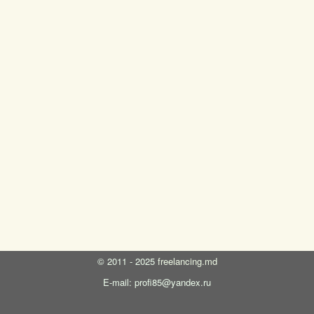
©
2011 - 2025
freelancing.md
E-mail: profi85@yandex.ru