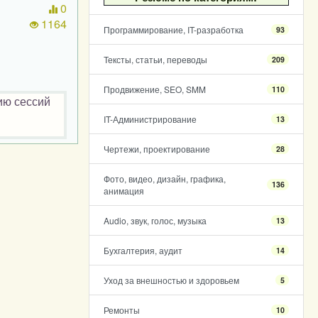
0
1164
Программирование, IT-разработка
93
Тексты, статьи, переводы
209
Продвижение, SEO, SMM
110
ию сессий
IT-Администрирование
13
Чертежи, проектирование
28
Фото, видео, дизайн, графика,
136
анимация
Audio, звук, голос, музыка
13
Бухгалтерия, аудит
14
Уход за внешностью и здоровьем
5
Ремонты
10