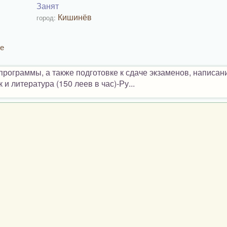
Занят
Кишинёв
город:
ее
рограммы, а также подготовке к сдаче экзаменов, написан
и литература (150 леев в час)-Ру...