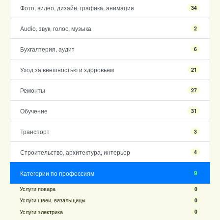
Фото, видео, дизайн, графика, анимация
34
Audio, звук, голос, музыка
2
Бухгалтерия, аудит
6
Уход за внешностью и здоровьем
21
Ремонты
27
Обучение
31
Транспорт
3
Строительство, архитектура, интерьер
4
9
Категории по профессиям
Услуги повара
0
Услуги швеи, вязальщицы
0
Услуги электрика
0