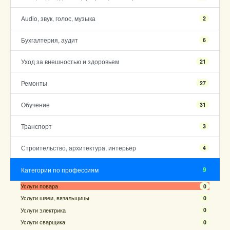
Audio, звук, голос, музыка
2
Бухгалтерия, аудит
6
Уход за внешностью и здоровьем
21
Ремонты
27
Обучение
31
Транспорт
3
Строительство, архитектура, интерьер
4
9
Категории по профессиям
Услуги повара
0
Услуги швеи, вязальщицы
0
Услуги электрика
0
Услуги сварщика
0