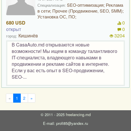
SEO-оптимизация; Реклама
Специализация:
в сети; Прочее (Продвижение, SEO, SMM);
Установка ОС, ПО;
680 USD
0
открыт
0
Кишинёв
3204
город:
В CasaAuto.md открываются новые
возможности! Мы ищем в команду талантливого
IT-специалиста, владеющего навыками в
продвижении и рекламе сайтов в интернете.
Если у вас есть опыт в SEO-продвижении,
SEO-...
«
1
2
»
©
2011 - 2025
freelancing.md
E-mail: profi85@yandex.ru