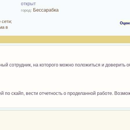
открыт
Бессарабка
город:
 сети;
Оцен
ма в
жный сотрудник, на которого можно положиться и доверить 
й по скайп, вести отчетность о проделанной работе. Возмо