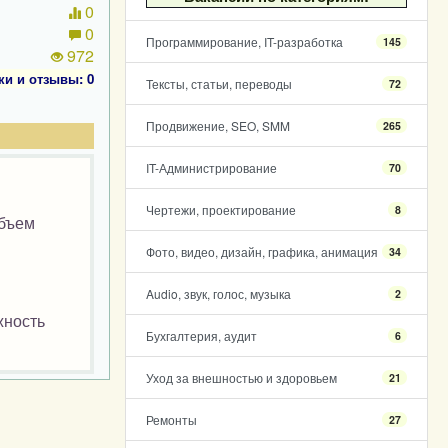
0
0
Программирование, IT-разработка
145
972
ки и отзывы: 0
Тексты, статьи, переводы
72
Продвижение, SEO, SMM
265
IT-Администрирование
70
Чертежи, проектирование
8
объем
Фото, видео, дизайн, графика, анимация
34
Audio, звук, голос, музыка
2
жность
Бухгалтерия, аудит
6
Уход за внешностью и здоровьем
21
Ремонты
27